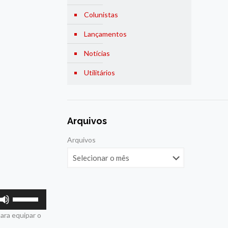
Colunistas
Lançamentos
Notícias
Utilitários
Arquivos
Arquivos
Use
as
ara equipar o
setas
para