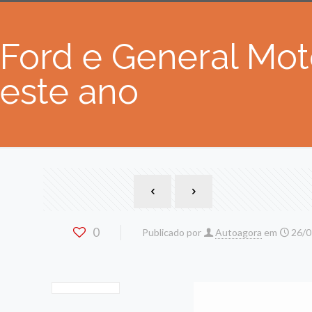
Ford e General Mot
este ano
0
Publicado por
Autoagora
em
26/0