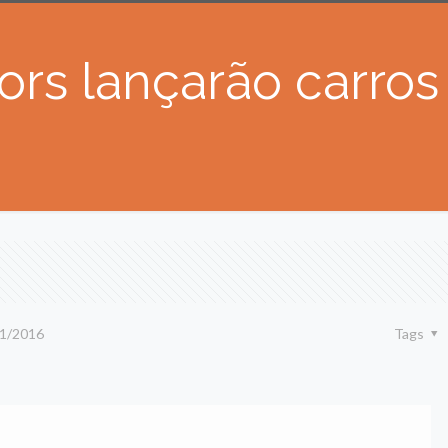
ors lançarão carro
1/2016
Tags