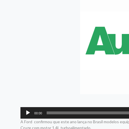
Tocador
00:00
de
A Ford confirmou que este ano lança no Brasil modelos equi
áudio
Cruze com motor 1.4L turboalimentado.