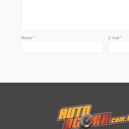
Nome
*
E-mail
*