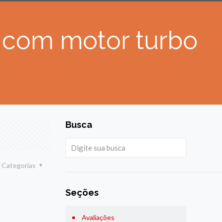
s com motor turbo
Busca
Categorias
Seções
Avaliações