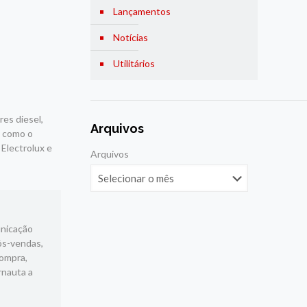
Lançamentos
Notícias
Utilitários
res diesel,
Arquivos
s como o
 Electrolux e
Arquivos
unicação
ós-vendas,
compra,
rnauta a