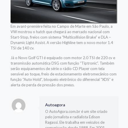
Em avant-première feita no Campo de Marte em São Paulo, a
VW mostrou o hatch que chegará ao mercado nacional com
Start-Stop, freios com sistema “Multicollision Brake” e DLA –
Dynamic Light Assist. A versão Highline tem o novo motor 1.4
TSI de 140 cv.
Já o Novo Golf GTI é equipado com motor 2.0 TSI de 220 cv e
transmissão automática DSG com função “Tiptronic”. Também
serão equipamentos de série o rádio CD Player com tela
sensível ao toque, freio de estacionamento eletromecânico com
função “Auto Hold”, bloqueio eletrônico do diferencial “XDS” e
alerta de perda de pressão dos pneus.
Autoagora
O AutoAgora.com.br é um site criado
pelo jornalista e radialista Edison
Ragassi. Ele trabalha em veículos de
comunicação desde 1988. Em 2001