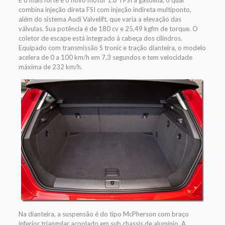
combina injeção direta FSI com injeção indireta multiponto,
além do sistema Audi Valvelift, que varia a elevação das
válvulas. Sua potência é de 180 cv e 25,49 kgfm de torque. O
coletor de escape está integrado à cabeça dos cilindros.
Equipado com transmissão S tronic e tração dianteira, o modelo
acelera de 0 a 100 km/h em 7,3 segundos e tem velocidade
máxima de 232 km/h.
Na dianteira, a suspensão é do tipo McPherson com braço
inferior triangular acoplado em sub chassis de alumínio. A