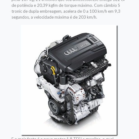
de potência e 20,39 kgfm de torque máximo. Com câmbio S
tronic de dupla embreagem, acelera de 0 a 100 km/h em 9,3
segundos, a velocidade máxima é de 203 km/h.
E o mais forte é o novo motor 1.8 TFSI a gasolina, o qual