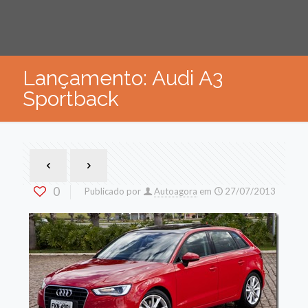
Lançamento: Audi A3
Sportback
0
Publicado por
Autoagora
em
27/07/2013