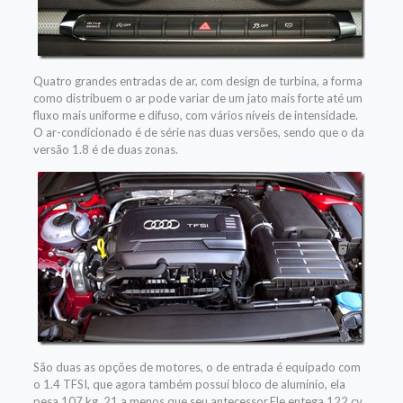
Quatro grandes entradas de ar, com design de turbina, a forma
como distribuem o ar pode variar de um jato mais forte até um
fluxo mais uniforme e difuso, com vários níveis de intensidade.
O ar-condicionado é de série nas duas versões, sendo que o da
versão 1.8 é de duas zonas.
São duas as opções de motores, o de entrada é equipado com
o 1.4 TFSI, que agora também possui bloco de alumínio, ela
pesa 107 kg, 21 a menos que seu antecessor.Ele entega 122 cv