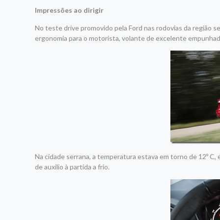
Impressões ao dirigir
No teste drive promovido pela Ford nas rodovias da região s
ergonomia para o motorista, volante de excelente empunhadur
Na cidade serrana, a temperatura estava em torno de 12º C, e
de auxilio à partida a frio.