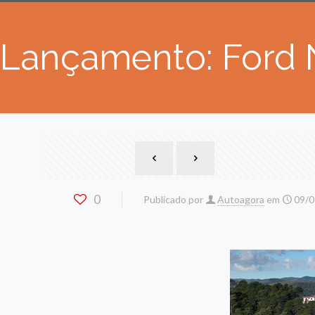
Lançamento: Ford 
0
Publicado por
Autoagora
em
09/0