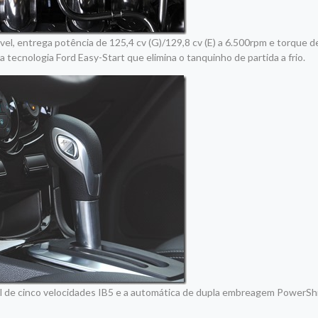
el, entrega potência de 125,4 cv (G)/129,8 cv (E) a 6.500rpm e torque d
a tecnologia Ford Easy-Start que elimina o tanquinho de partida a frio.
l de cinco velocidades IB5 e a automática de dupla embreagem PowerShi