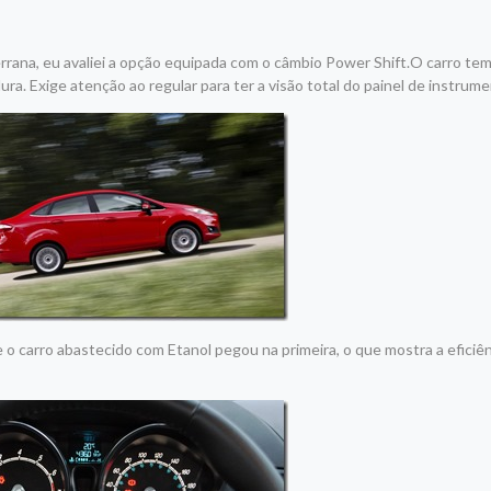
errana, eu avaliei a opção equipada com o câmbio Power Shift.O carro te
a. Exige atenção ao regular para ter a visão total do painel de instrume
 o carro abastecido com Etanol pegou na primeira, o que mostra a eficiê